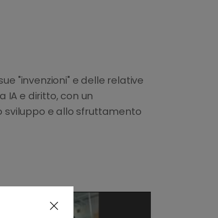
e "invenzioni" e delle relative
IA e diritto, con un
o sviluppo e allo sfruttamento