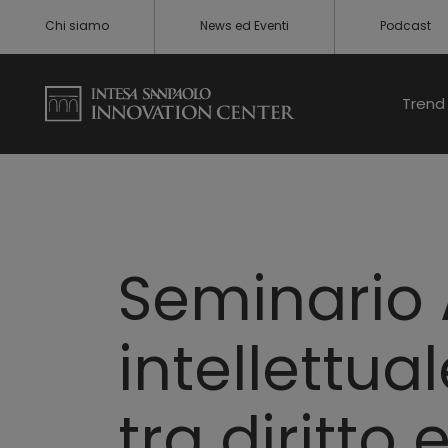
Chi siamo
News ed Eventi
Podcast
Trend 
Seminario A
intellettua
tra diritto e