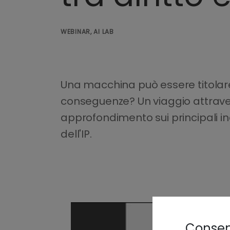
WEBINAR, AI LAB
Una macchina può essere titolare d
conseguenze? Un viaggio attravers
approfondimento sui principali in
dell'IP.
Consens