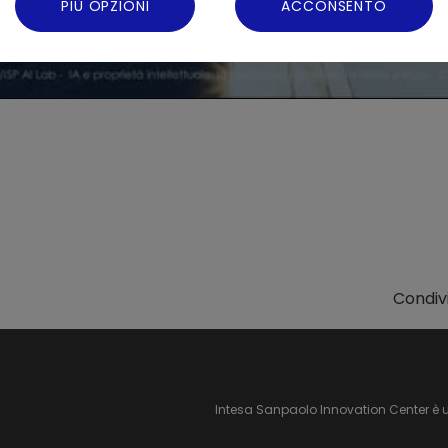
PIÙ OPZIONI
ACCONSENTO
Condivi
Intesa Sanpaolo Innovation Center è 