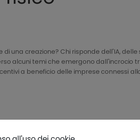
i una creazione? Chi risponde dell'IA, delle su
o alcuni temi che emergono dall'incrocio tra 
centivi a beneficio delle imprese connessi all
o all'uso dei cookie