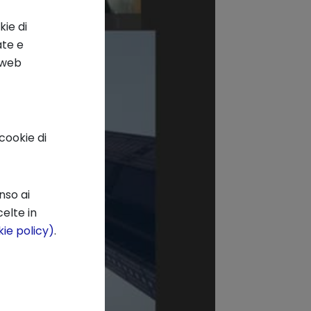
kie di
ate e
o web
cookie di
nso ai
elte in
ie policy)
.