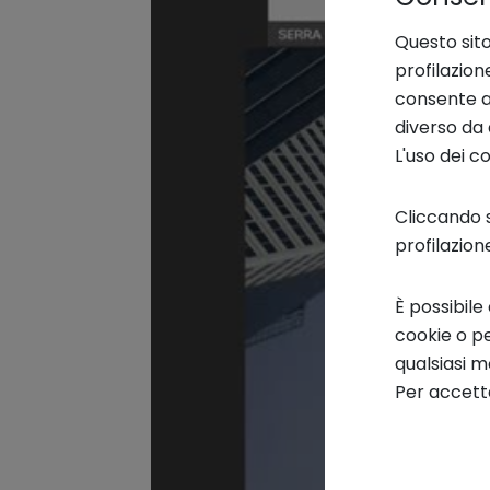
Questo sito
profilazion
consente an
diverso da 
L'uso dei c
Cliccando s
profilazion
È possibile
cookie o pe
qualsiasi 
Per accetta