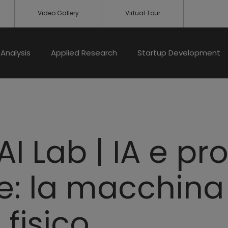
Video Gallery
Virtual Tour
Analysis
Applied Research
Startup Development
I Lab | IA e pr
le: la macchina
 fisico