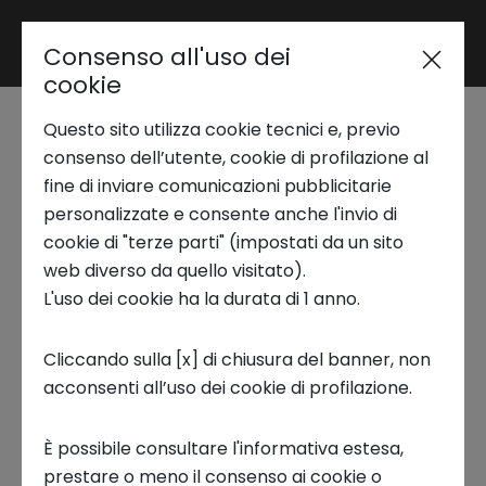
Consenso all'uso dei
Area riservata
cookie
Questo sito utilizza cookie tecnici e, previo
Trend Analysis
Seminario AI Lab |
consenso dell’utente, cookie di profilazione al
fine di inviare comunicazioni pubblicitarie
Sugar, Salt and
personalizzate e consente anche l'invio di
Applied Research
cookie di "terze parti" (impostati da un sito
Pepper
web diverso da quello visitato).
L'uso dei cookie ha la durata di 1 anno.
Startup Development
AI LAB, WEBINAR, RB LAB
Cliccando sulla [x] di chiusura del banner, non
acconsenti all’uso dei cookie di profilazione.
Business Transformation
È possibile consultare l'informativa estesa,
Ecosystem enabling
prestare o meno il consenso ai cookie o