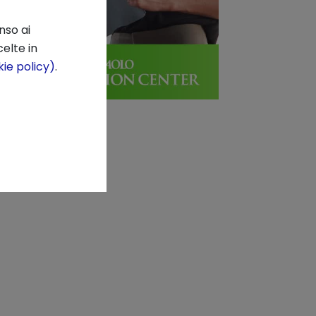
nso ai
elte in
ie policy)
.