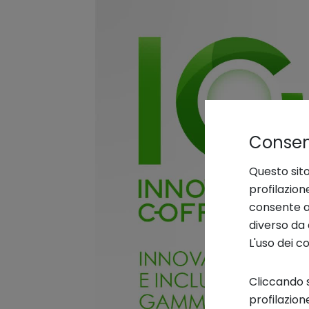
Consens
Questo sito
profilazion
consente an
diverso da 
L'uso dei c
Cliccando s
profilazion