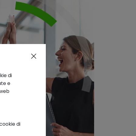
kie di
ate e
o web
cookie di