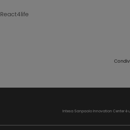
React4life
Condivi
Intesa Sanpaolo Innovation Center è 