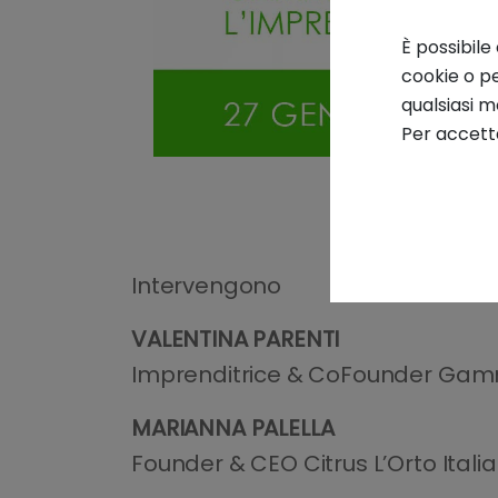
È possibile
cookie o pe
qualsiasi 
Per accetta
Intervengono
VALENTINA PARENTI
Imprenditrice & CoFounder G
MARIANNA PALELLA
Founder & CEO Citrus L’Orto Itali