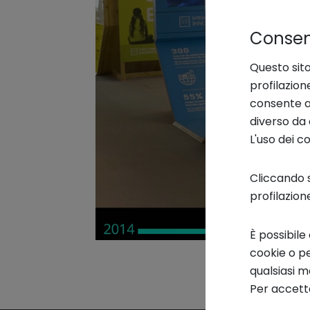
Consens
Questo sito
profilazion
consente an
diverso da 
L'uso dei c
Cliccando s
profilazion
È possibile
cookie o pe
qualsiasi 
Per accetta