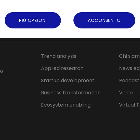
PIÙ OPZIONI
ACCONSENTO
Intesa Sanpaolo Innovation Center è 
Trend analysis
Chi sia
Applied research
News ed
lo
Startup development
Podcast
Business transformation
Video
Ecosystem enabling
Virtual 