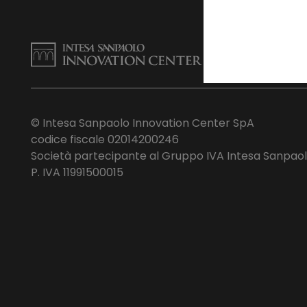
© Intesa Sanpaolo Innovation Center SpA
codice fiscale 02014200246
Società partecipante al Gruppo IVA Intesa Sanpao
P. IVA 11991500015