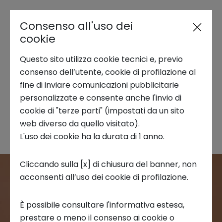
Consenso all'uso dei
cookie
Bill Barber - Videopitch #2
Questo sito utilizza cookie tecnici e, previo
Innovation Pills - How to
consenso dell’utente, cookie di profilazione al
make an effective pitch
fine di inviare comunicazioni pubblicitarie
personalizzate e consente anche l'invio di
Elevator Pitch Construction
cookie di "terze parti" (impostati da un sito
Tools
web diverso da quello visitato).
L'uso dei cookie ha la durata di 1 anno.
Cliccando sulla [x] di chiusura del banner, non
acconsenti all’uso dei cookie di profilazione.
È possibile consultare l'informativa estesa,
prestare o meno il consenso ai cookie o