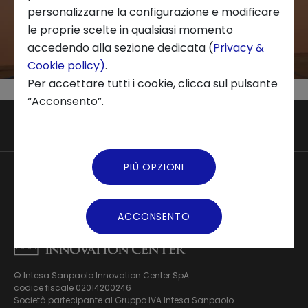
personalizzarne la configurazione e modificare
le proprie scelte in qualsiasi momento
accedendo alla sezione dedicata (
Privacy &
Cookie policy)
.
Per accettare tutti i cookie, clicca sul pulsante
“Acconsento”.
Innovation Center
Trend analysis
PIÙ OPZIONI
Applied research
Link Utili
Startup development
Business transformation
Contatti
ACCONSENTO
Ecosystem enabling
Informativa Privacy
Informativa Privacy Careers
Privacy e Cookie Policy
Mappa del sito
© Intesa Sanpaolo Innovation Center SpA
Chi siamo
codice fiscale 02014200246
Whistleblowing
News ed Eventi
Società partecipante al Gruppo IVA Intesa Sanpaolo